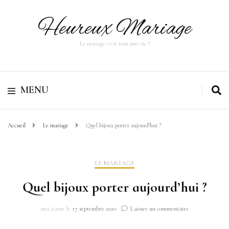
Heureux Mariage
Le mariage c'est tout une vie !
MENU
Accueil
Le mariage
Quel bijoux porter aujourd’hui ?
LE MARIAGE
Quel bijoux porter aujourd’hui ?
sur
mis à jour le
17 septembre 2020
Laisser un commentaire
Quel
bijoux