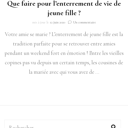
Que faire pour l’enterrement de vie de
jeune fille ?
sur
mis à jour le
12 juin 2020
Un commentaire
Que
Votre amie se marie ? L’enterrement de jeune fille est la
faire
pour
tradition parfaite pour se retrouver entre amies
l’enterrement
de
pendant un weekend fort en émotion ! Entre les vieilles
vie
copines pas vu depuis un certain temps, les cousines de
de
jeune
la mariée avec qui vous avez de …
fille
?
Rechercher :