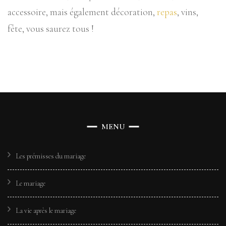
accessoire, mais également décoration,
repas
, vins,
fête, vous saurez tous !
MENU
Les prémisses du mariage
Le mariage
La vie après le mariage